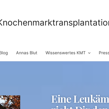
Knochenmarktransplantation
Blog
Annas Blut
Wissenswertes KMT
Pres
Eine Leukäm