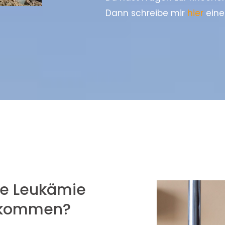
Dann schreibe mir
hier
eine
ne Leukämie
bekommen?