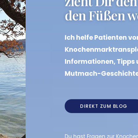
zieht Dir de
den Füßen w
Ich helfe Patienten vo
Knochenmarktranspla
Informationen, Tipps
Mutmach-Geschicht
DIREKT ZUM BLOG
Du hast Fragen zur Knoche