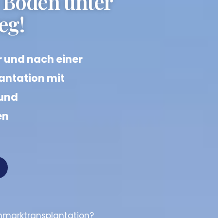
n Boden unter
eg!
r und nach einer
ntation mit
 und
en
nmarktransplantation?