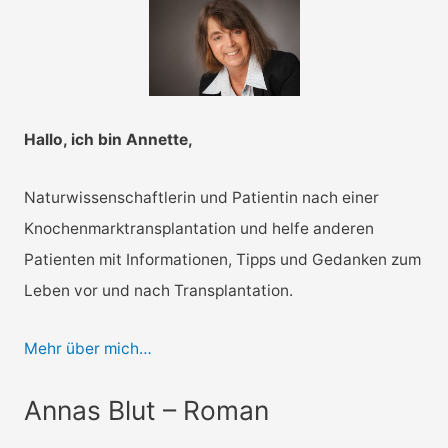
t
e
g
o
r
Hallo, ich bin Annette,
i
e
Naturwissenschaftlerin und Patientin nach einer
n
Knochenmarktransplantation und helfe anderen
Patienten mit Informationen, Tipps und Gedanken zum
Leben vor und nach Transplantation.
Mehr über mich…
Annas Blut – Roman