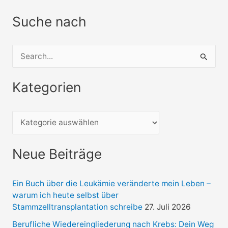
Suche nach
S
u
Kategorien
c
h
e
n
Neue Beiträge
n
a
Ein Buch über die Leukämie veränderte mein Leben –
c
warum ich heute selbst über
h
Stammzelltransplantation schreibe
27. Juli 2026
:
Berufliche Wiedereingliederung nach Krebs: Dein Weg