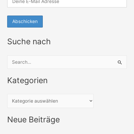
Suche nach
S
u
Kategorien
c
h
e
n
Neue Beiträge
n
a