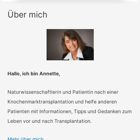
Über mich
K
a
t
e
g
o
r
Hallo, ich bin Annette,
i
e
Naturwissenschaftlerin und Patientin nach einer
n
Knochenmarktransplantation und helfe anderen
Patienten mit Informationen, Tipps und Gedanken zum
Leben vor und nach Transplantation.
Mehr über mich…