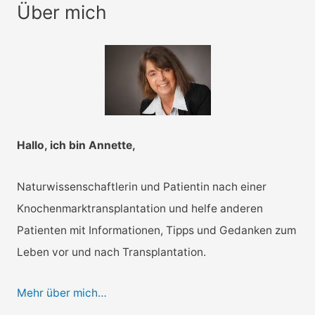
Über mich
K
a
t
e
g
o
r
Hallo, ich bin Annette,
i
e
Naturwissenschaftlerin und Patientin nach einer
n
Knochenmarktransplantation und helfe anderen
Patienten mit Informationen, Tipps und Gedanken zum
Leben vor und nach Transplantation.
Mehr über mich…