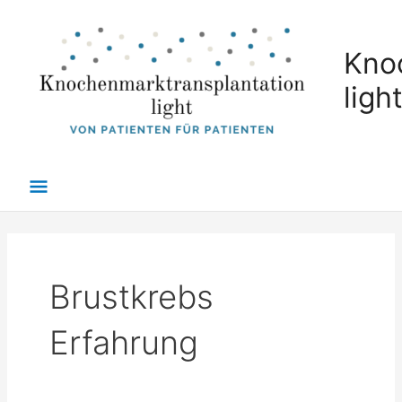
Zum
Hauptmenü
Inhalt
Kno
springen
ligh
Brustkrebs
Erfahrung