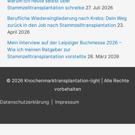
warum ich heute selbst über
h
Stammzelltransplantation schreibe
27. Juli 2026
:
Berufliche Wiedereingliederung nach Krebs: Dein Weg
zurück in den Job nach Stammzelltransplantation
23.
April 2026
Mein Interview auf der Leipziger Buchmesse 2026 –
Wie ich meinen Ratgeber zur
Stammzelltransplantation vorstellte
28. März 2026
© 2026
Knochenmarktransplantation-light
| Alle Rechte
vorbehalten
Datenschutzerklärung
|
Impressum