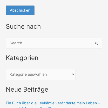
Suche nach
S
u
Kategorien
c
h
e
n
Neue Beiträge
n
a
Ein Buch über die Leukämie veränderte mein Leben –
c