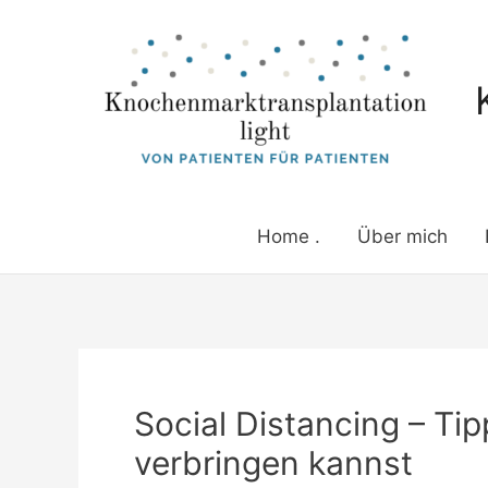
Zum
Inhalt
springen
Home .
Über mich
Post
navigation
Social Distancing – Tip
verbringen kannst