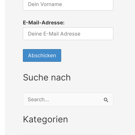
E-Mail-Adresse:
Suche nach
S
u
Kategorien
c
h