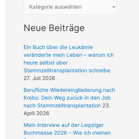
e
n
Neue Beiträge
n
a
Ein Buch über die Leukämie
c
veränderte mein Leben – warum ich
h
heute selbst über
Stammzelltransplantation schreibe
:
27. Juli 2026
Berufliche Wiedereingliederung nach
Krebs: Dein Weg zurück in den Job
nach Stammzelltransplantation
23.
April 2026
Mein Interview auf der Leipziger
Buchmesse 2026 – Wie ich meinen